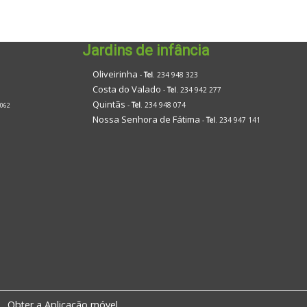
Jardins de infância
Oliveirinha
-
Tel
. 234 948 323
Costa do Valado
-
Tel
. 234 942 277
Quintãs
-
Tel
. 234 948 074
 062
Nossa Senhora de Fátima
-
Tel
. 234 947 141
Obter a Aplicação móvel