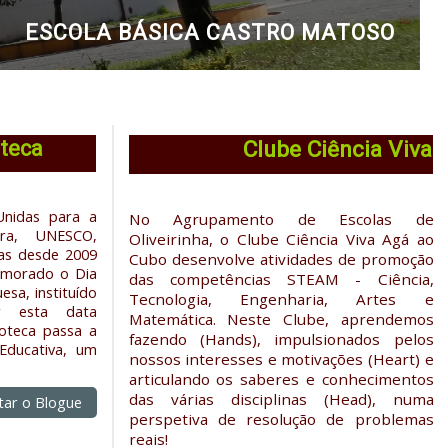
COLA BÁSICA DA COSTA DO VALADO
oteca
Clube Ciência Viva
Unidas para a
No Agrupamento de Escolas de
ura, UNESCO,
Oliveirinha, o Clube Ciência Viva Agá ao
mas desde 2009
Cubo desenvolve atividades de promoção
memorado o
Dia
das competências STEAM - Ciência,
uesa
, instituído
Tecnologia, Engenharia, Artes e
ar esta data
Matemática.
Neste Clube, aprendemos
ioteca passa a
fazendo (Hands), impulsionados pelos
 Educativa, um
nossos interesses e motivações (Heart) e
articulando os saberes e conhecimentos
das várias disciplinas (Head), numa
itar o Blogue
perspetiva de resolução de problemas
reais!