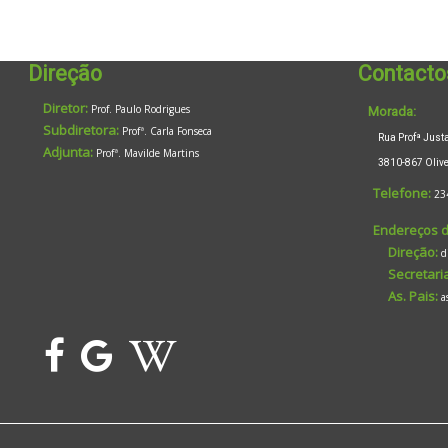
Direção
Contacto
Diretor:
Prof. Paulo Rodrigues
Morada:
Subdiretora:
Profª. Carla Fonseca
Rua Profª Justa 
Adjunta:
Profª. Mavilde Martins
3810-867 Oliveir
Telefone:
23
Endereços d
Direção:
d
Secretaria
As. Pais:
a