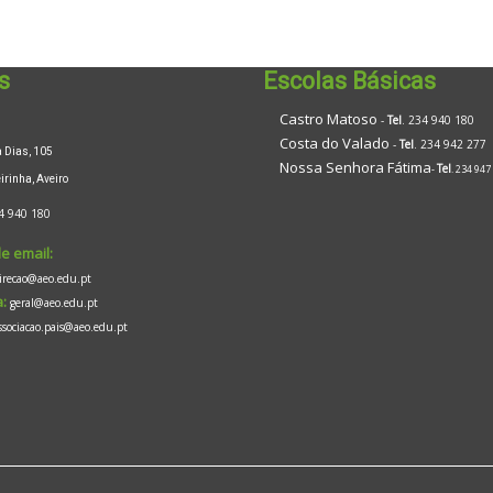
s
Escolas Básicas
Castro Matoso
-
Tel
. 234 940 180
Costa do Valado
-
Tel
. 234 942 277
Dias, 105
Nossa Senhora Fátima
Tel
-
. 234 947
inha, Aveiro
4 940 180
e email:
irecao@aeo.edu.pt
:
geral@aeo.edu.pt
ssociacao.pais@aeo.edu.pt