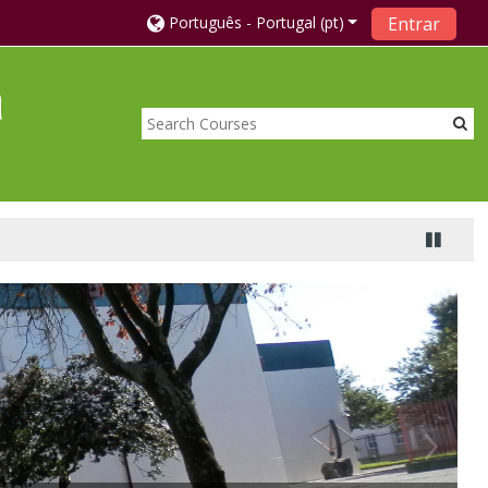
Português - Portugal ‎(pt)‎
Entrar
a