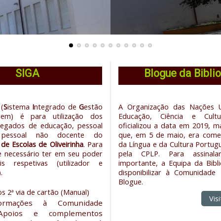
ES
SIGA
Blogue da Bibli
(
S
istema
I
ntegrado de
G
estão
A Organização das Nações 
gem) é para utilização dos
Educação, Ciência e Cult
regados de educação, pessoal
oficializou a data em 2019, 
pessoal não docente do
que, em 5 de maio, era co
e Escolas de Oliveirinha
. Para
da Língua e da Cultura Portug
e necessário ter em seu poder
pela CPLP. Para assinal
is respetivas (utilizador e
importante, a Equipa da Bibl
.
disponibilizar à Comunidade
Blogue.
s 2ª via de cartão (Manual)
Vis
formações à Comunidade
 Apoios e complementos