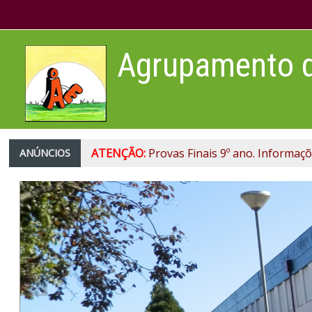
Ir para o conteúdo principal
Agrupamento de
ATENÇÃO:
Provas Finais 9º ano. Informaçõ
ANÚNCIOS