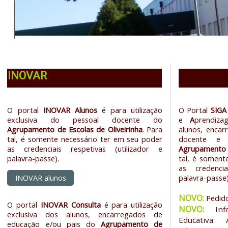
O
INOVAR
O portal
INOVAR Alunos
é para utilização
O Portal
SIGA
exclusiva do pessoal docente do
e
A
prendiza
Agrupamento de Escolas de Oliveirinha
. Para
alunos, encar
tal, é somente necessário ter em seu poder
docente e 
as credenciais respetivas (utilizador e
Agrupamento d
palavra-passe).
tal, é soment
as credencia
INOVAR alunos
palavra-passe)
NOVO:
Pedido
O portal
INOVAR Consulta
é para utilização
NOVO:
In
exclusiva dos alunos, encarregados de
Educativa:
educação e/ou pais do
Agrupamento de