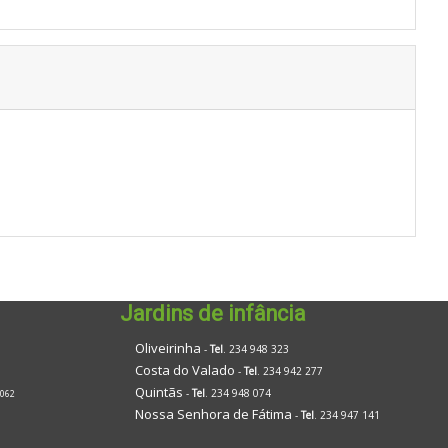
Jardins de infância
Oliveirinha
-
Tel
. 234 948 323
Costa do Valado
-
Tel
. 234 942 277
Quintãs
-
Tel
. 234 948 074
 062
Nossa Senhora de Fátima
-
Tel
. 234 947 141