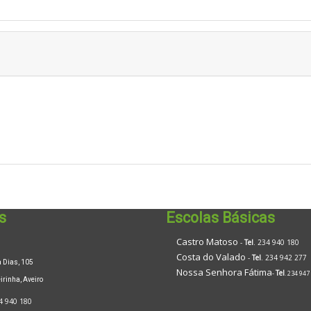
s
Escolas Básicas
Castro Matoso
-
Tel
. 234 940 180
Costa do Valado
-
Tel
. 234 942 277
Dias, 105
Nossa Senhora Fátima
Tel
-
. 234 947
inha, Aveiro
4 940 180