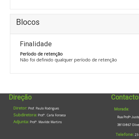
Blocos
Finalidade
Período de retenção
Não foi definido qualquer período de retenção
Direção
Contacto
Diretor:
Prof. Paulo Rodrigues
Morada:
Subdiretora:
Profª. Carla Fonseca
Rua Profª Justa 
Adjunta:
Profª. Mavilde Martins
3810-867 Oliveir
Telefone:
23