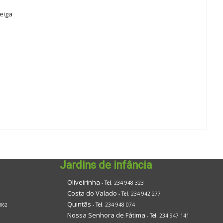
Veiga
Jardins de infância
Oliveirinha
-
Tel
. 234 948 323
Costa do Valado
-
Tel
. 234 942 277
Quintãs
-
Tel
. 234 948 074
 062
Nossa Senhora de Fátima
-
Tel
. 234 947 141