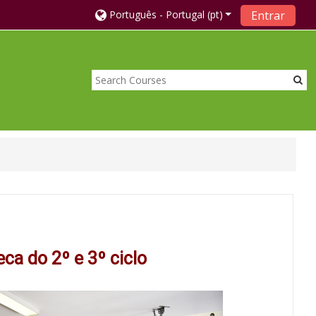
Português - Portugal ‎(pt)‎
Entrar
eca do 2º e 3º ciclo