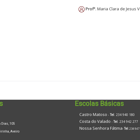
Profª.
Maria Clara de Jesus 
s
Escolas Básicas
Castro Matoso
-
Tel
. 234 940 180
Costa do Valado
-
Tel
. 234 942 277
Dias, 105
Nossa Senhora Fátima
Tel
-
. 234 947
inha, Aveiro