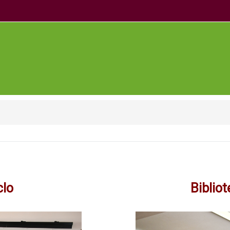
clo
Bibliot