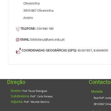
Oliveirinha
3810-867 Oliveirinha
Aveiro
TELEFONE:
234 940 180
EMAIL:
biblioteca@aeo.edu.pt
COORDENADAS GEOGRÁFICAS (GPS):
40.601837,-8.6044035
Direção
Contacto
Diretor:
Prof. Paulo Rodrigues
Morada:
Subdiretora:
Profª. Carla Fonseca
Rua Profª Justa 
Adjunta:
Profª. Mavilde Martins
3810-867 Oliveir