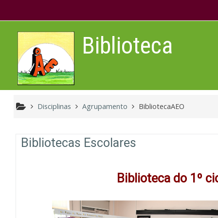
Ir para o conteúdo principal
Biblioteca
Disciplinas
Agrupamento
BibliotecaAEO
Lista de tópicos
Bibliotecas Escolares
Biblioteca do 1º ci