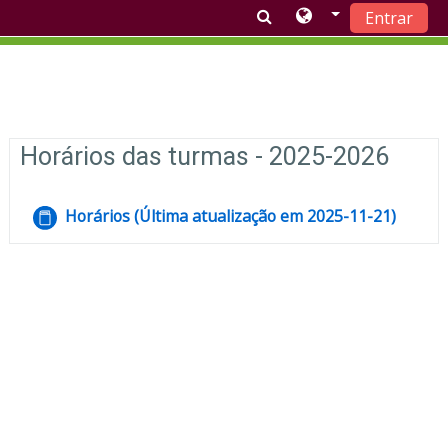
Entrar
Ir para o conteúdo principal
Lista de tópicos
Horários das turmas - 2025-2026
Horários (Última atualização em 2025-11-21)
Livro