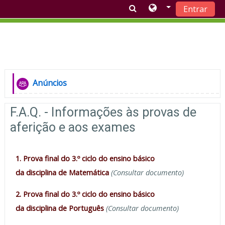
Entrar
Ir para o conteúdo principal
Lista de tópicos
Geral
Anúncios
Fórum
F.A.Q. - Informações às provas de
aferição e aos exames
1. Prova final do 3.º ciclo do ensino básico
da disciplina de Matemática
(Consultar documento)
2. Prova final do 3.º ciclo do ensino básico
da disciplina de Português
(Consultar documento)