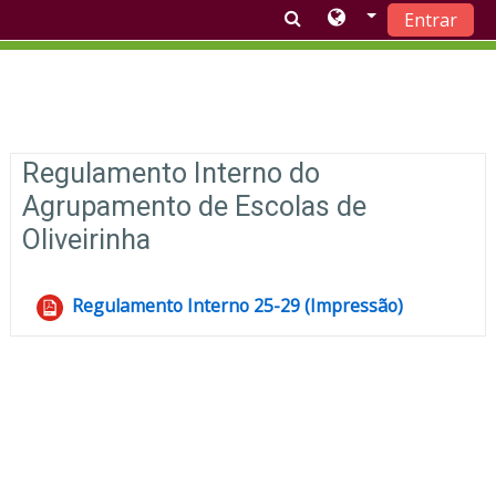
Entrar
Ir para o conteúdo principal
Lista de tópicos
Regulamento Interno do
Agrupamento de Escolas de
Oliveirinha
Regulamento Interno 25-29 (Impressão)
Ficheiro