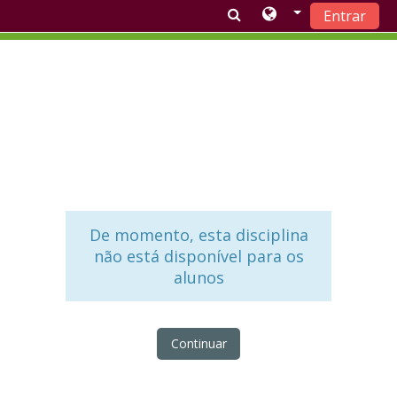
Entrar
Ir para o conteúdo principal
De momento, esta disciplina
não está disponível para os
alunos
Continuar