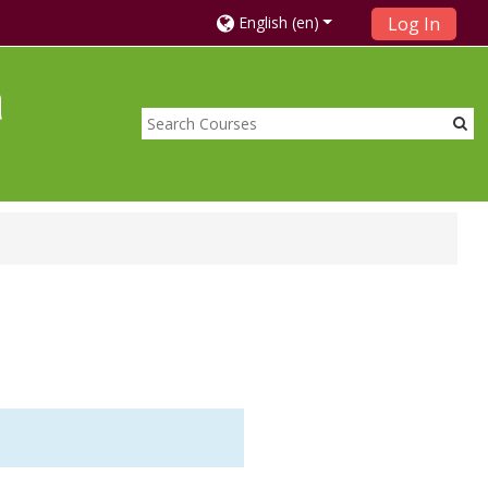
English ‎(en)‎
Log In
a