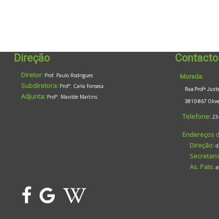
Direção
Contacto
Diretor:
Prof. Paulo Rodrigues
Morada:
Subdiretora:
Profª. Carla Fonseca
Rua Profª Justa 
Adjunta:
Profª. Mavilde Martins
3810-867 Oliveir
Telefone:
23
Endereços d
Direção:
d
Secretaria
As. Pais:
a