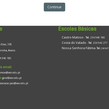
Continue
s
Escolas Básicas
Castro Matoso
-
Tel
. 234 940 180
Costa do Valado
-
Tel
. 234 942 277
Dias, 105
Nossa Senhora Fátima
Tel
-
. 234 947
inha, Aveiro
4 940 180
e email:
irecao@aeo.edu.pt
:
geral@aeo.edu.pt
ssociacao.pais@aeo.edu.pt