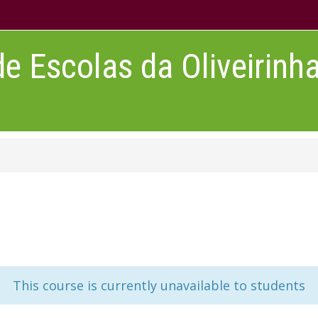
 Escolas da Oliveirinh
This course is currently unavailable to students