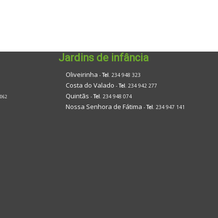
Jardins de infância
Oliveirinha
-
Tel
. 234 948 323
Costa do Valado
-
Tel
. 234 942 277
Quintãs
-
Tel
. 234 948 074
 062
Nossa Senhora de Fátima
-
Tel
. 234 947 141