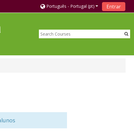
Português - Portugal ‎(pt)‎
Entrar
a
alunos