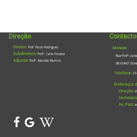
Direção
Contacto
Diretor:
Prof. Paulo Rodrigues
Morada:
Subdiretora:
Profª. Carla Fonseca
Rua Profª Justa 
Adjunta:
Profª. Mavilde Martins
3810-867 Oliveir
Telefone:
23
Endereços d
Direção:
d
Secretaria
As. Pais:
a