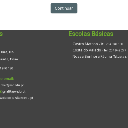
Continuar
s
Escolas Básicas
Castro Matoso
-
Tel
. 234 940 180
Costa do Valado
-
Tel
. 234 942 277
Dias, 105
Nossa Senhora Fátima
Tel
-
. 234 947
inha, Aveiro
4 940 180
e email:
irecao@aeo.edu.pt
:
geral@aeo.edu.pt
ssociacao.pais@aeo.edu.pt