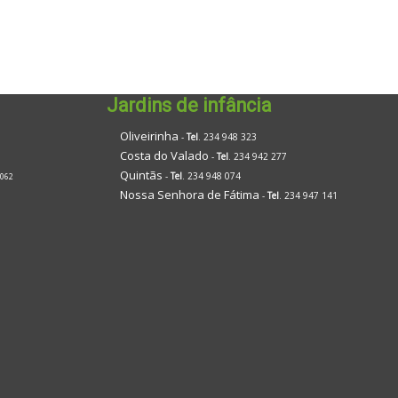
Jardins de infância
Oliveirinha
-
Tel
. 234 948 323
Costa do Valado
-
Tel
. 234 942 277
Quintãs
-
Tel
. 234 948 074
 062
Nossa Senhora de Fátima
-
Tel
. 234 947 141