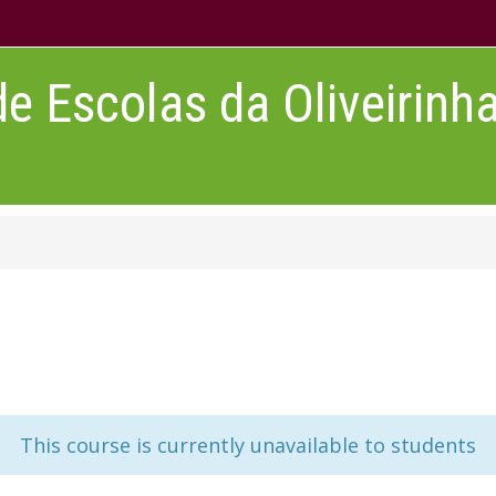
 Escolas da Oliveirinh
This course is currently unavailable to students