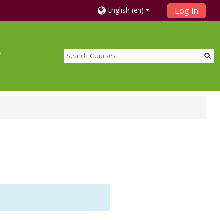
English ‎(en)‎
Log In
a