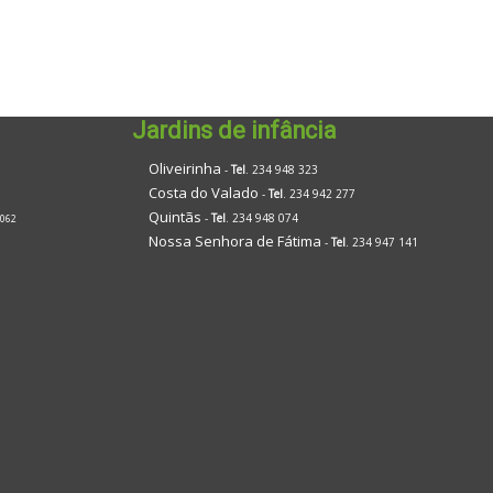
Jardins de infância
Oliveirinha
-
Tel
. 234 948 323
Costa do Valado
-
Tel
. 234 942 277
Quintãs
-
Tel
. 234 948 074
 062
Nossa Senhora de Fátima
-
Tel
. 234 947 141