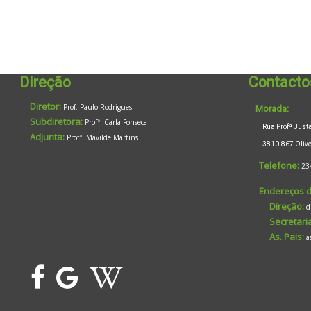
Direção
Contacto
Diretor:
Prof. Paulo Rodrigues
Morada:
Subdiretora:
Profª. Carla Fonseca
Rua Profª Justa 
Adjunta:
Profª. Mavilde Martins
3810-867 Oliveir
Telefone:
23
Endereços d
Direção:
d
Secretaria
As. Pais:
a