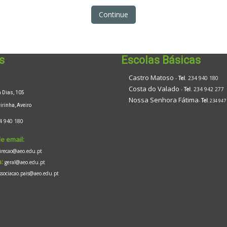
Continue
s
Escolas Básicas
Castro Matoso
-
Tel
. 234 940 180
Costa do Valado
-
Tel
. 234 942 277
Dias, 105
Nossa Senhora Fátima
Tel
-
. 234 947
inha, Aveiro
4 940 180
e email:
irecao@aeo.edu.pt
:
geral@aeo.edu.pt
ssociacao.pais@aeo.edu.pt