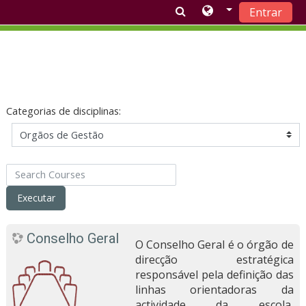
Entrar
Ir para o conteúdo principal
Categorias de disciplinas:
Search Courses
Executar
Conselho Geral
O Conselho Geral é o órgão de
direcção estratégica
responsável pela definição das
linhas orientadoras da
actividade da escola,