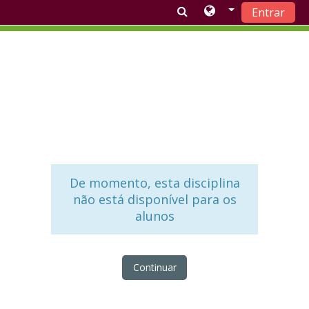
Entrar
Ir para o conteúdo principal
De momento, esta disciplina
não está disponível para os
alunos
Continuar