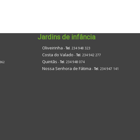
Jardins de infância
Oliveirinha
-
Tel
. 234 948 323
Costa do Valado
-
Tel
. 234 942 277
Quintãs
-
Tel
. 234 948 074
 062
Nossa Senhora de Fátima
-
Tel
. 234 947 141