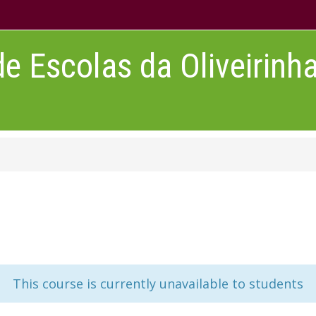
 Escolas da Oliveirinh
This course is currently unavailable to students