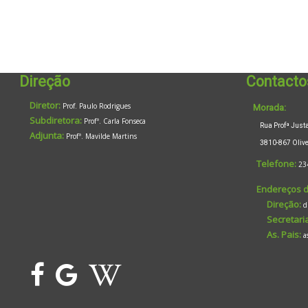
Direção
Contacto
Diretor:
Prof. Paulo Rodrigues
Morada:
Subdiretora:
Profª. Carla Fonseca
Rua Profª Justa 
Adjunta:
Profª. Mavilde Martins
3810-867 Oliveir
Telefone:
23
Endereços d
Direção:
d
Secretaria
As. Pais:
a