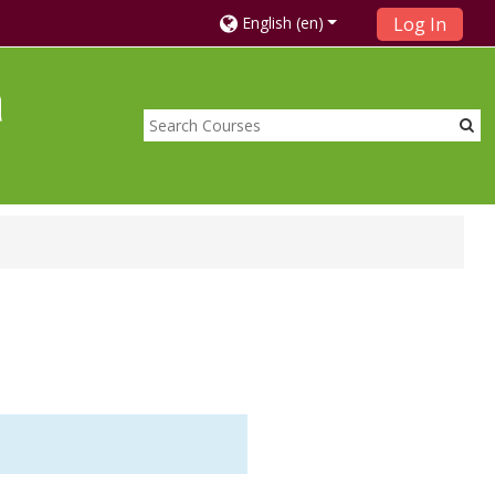
English ‎(en)‎
Log In
a