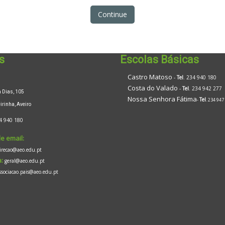
Continue
s
Escolas Básicas
Castro Matoso
-
Tel
. 234 940 180
Costa do Valado
-
Tel
. 234 942 277
Dias, 105
Nossa Senhora Fátima
Tel
-
. 234 947
inha, Aveiro
4 940 180
e email:
irecao@aeo.edu.pt
:
geral@aeo.edu.pt
ssociacao.pais@aeo.edu.pt