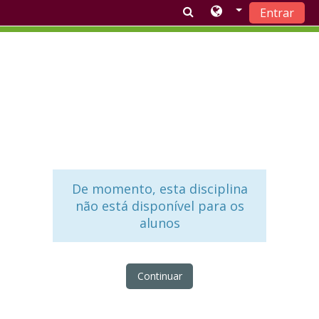
Entrar
Ir para o conteúdo principal
De momento, esta disciplina
não está disponível para os
alunos
Continuar