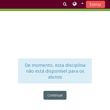
Entrar
Ir para o conteúdo principal
De momento, esta disciplina
não está disponível para os
alunos
Continuar