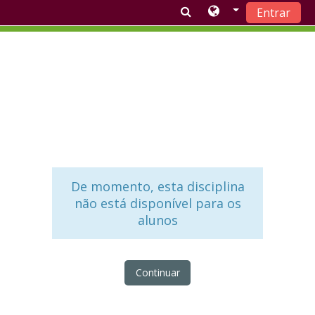
Entrar
Ir para o conteúdo principal
De momento, esta disciplina
não está disponível para os
alunos
Continuar