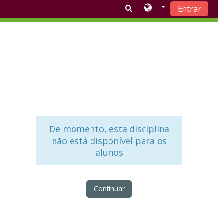
Entrar
Ir para o conteúdo principal
De momento, esta disciplina
não está disponível para os
alunos
Continuar