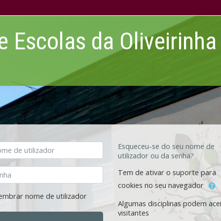
 Escolas da Oliveirinha
 de utilizador
Esqueceu-se do seu nome de
utilizador ou da senha?
ha
Tem de ativar o suporte para
cookies no seu navegador
embrar nome de utilizador
Algumas disciplinas podem ace
visitantes