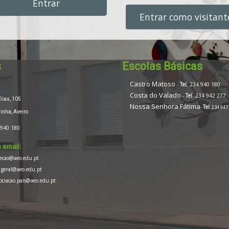
Entrar
Entrar como visitant
s
Escolas Básicas
Castro Matoso
-
Tel
. 234 940 180
Costa do Valado
-
Tel
. 234 942 277
ias, 105
Nossa Senhora Fátima
Tel
-
. 234 947
nha, Aveiro
 940 180
 email:
recao@aeo.edu.pt
geral@aeo.edu.pt
sociacao.pais@aeo.edu.pt