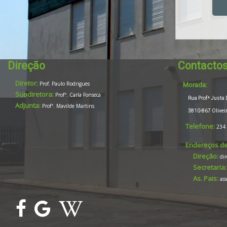
Direção
Contacto
Diretor:
Prof. Paulo Rodrigues
Morada:
Subdiretora:
Profª. Carla Fonseca
Rua Profª Justa D
Adjunta:
Profª. Mavilde Martins
3810-867 Oliveiri
Telefone:
234
Endereços de
Direção:
di
Secretaria:
As. Pais:
as