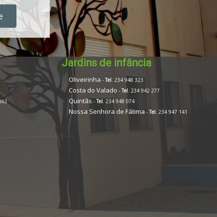
e
Jardins de infância
Oliveirinha
-
Tel
. 234 948 323
Costa do Valado
-
Tel
. 234 942 277
Quintãs
-
Tel
. 234 948 074
 062
Nossa Senhora de Fátima
-
Tel
. 234 947 141