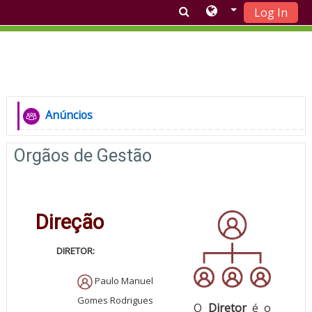
Log In
Skip to main content
Topic outline
General
Anúncios
Forum
Orgãos de Gestão
Direção
DIRETOR:
Paulo Manuel
Gomes Rodrigues
O
Diretor
é o