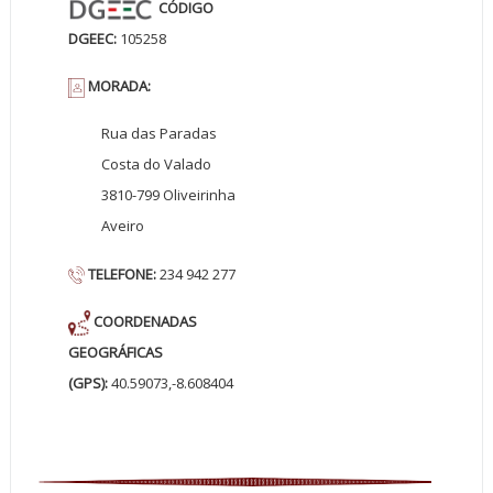
CÓDIGO
DGEEC:
105258
MORADA:
Rua das Paradas
Costa do Valado
3810-799 Oliveirinha
Aveiro
TELEFONE:
234 942 277
COORDENADAS
GEOGRÁFICAS
(GPS):
40.59073,-8.608404