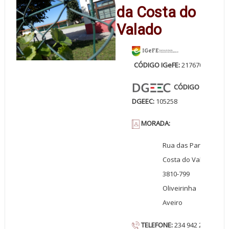
da Costa do
Valado
CÓDIGO
IGeFE:
217670
CÓDIGO
DGEEC:
105258
MORADA:
Rua das Paradas
Costa do Valado
3810-799
Oliveirinha
Aveiro
TELEFONE:
234 942 277