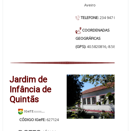
Aveiro
TELEFONE:
234 947 062
COORDENADAS
GEOGRÁFICAS
(GPS):
40.5820816,-8.5872635
Jardim de
Infância de
Quintãs
CÓDIGO IGeFE:
627124