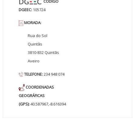
CÓDIGO
DGEEC:
105724
MORADA:
Rua do Sol
Quintãs
3810-832 Quintãs
Aveiro
TELEFONE:
234 948 074
COORDENADAS
GEOGRÁFICAS
(GPS):
40.587967,-8.616394