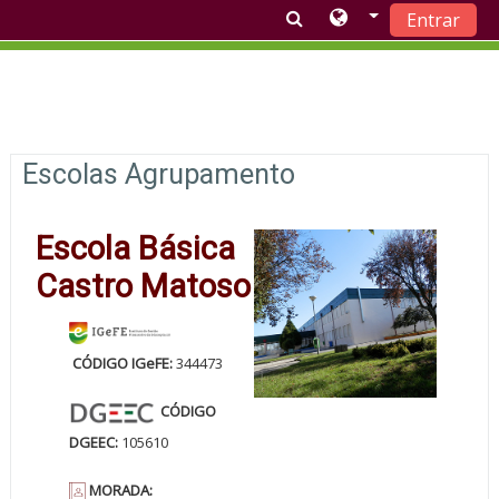
Entrar
Ir para o conteúdo principal
Lista de tópicos
Escolas Agrupamento
Escola Básica
Castro Matoso
CÓDIGO IGeFE:
344473
CÓDIGO
DGEEC:
105610
MORADA: