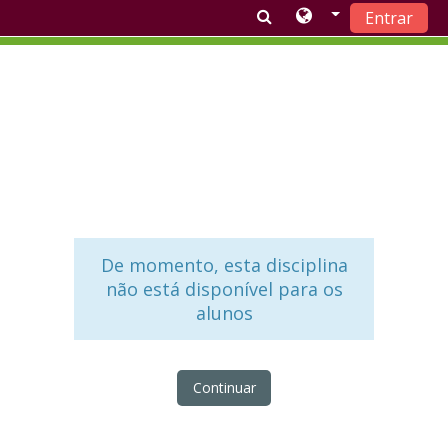
Entrar
Ir para o conteúdo principal
De momento, esta disciplina
não está disponível para os
alunos
Continuar