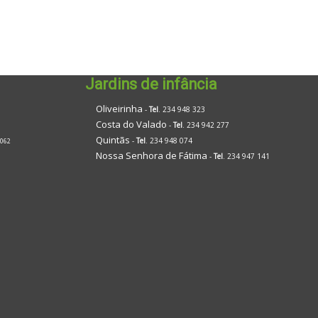
Jardins de infância
Oliveirinha
-
Tel
. 234 948 323
Costa do Valado
-
Tel
. 234 942 277
Quintãs
-
Tel
. 234 948 074
 062
Nossa Senhora de Fátima
-
Tel
. 234 947 141