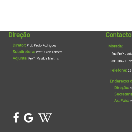
Direção
Contacto
Diretor:
Prof. Paulo Rodrigues
Morada:
Subdiretora:
Profª. Carla Fonseca
Rua Profª Justa 
Adjunta:
Profª. Mavilde Martins
3810-867 Oliveir
Telefone:
23
Endereços d
Direção:
d
Secretaria
As. Pais:
a