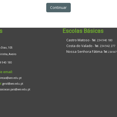
Continuar
s
Escolas Básicas
Castro Matoso
-
Tel
. 234 940 180
Costa do Valado
-
Tel
. 234 942 277
Dias, 105
Nossa Senhora Fátima
Tel
-
. 234 947
inha, Aveiro
4 940 180
e email:
irecao@aeo.edu.pt
:
geral@aeo.edu.pt
ssociacao.pais@aeo.edu.pt