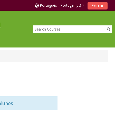
Português - Portugal ‎(pt)‎
Entrar
a
alunos