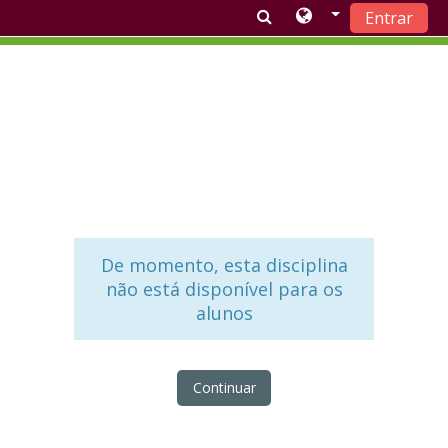
Entrar
Ir para o conteúdo principal
De momento, esta disciplina
não está disponível para os
alunos
Continuar