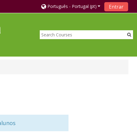
Português - Portugal ‎(pt)‎
Entrar
a
alunos