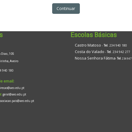
Continuar
s
Escolas Básicas
Castro Matoso
-
Tel
. 234 940 180
Costa do Valado
-
Tel
. 234 942 277
Dias, 105
Nossa Senhora Fátima
Tel
-
. 234 947
inha, Aveiro
4 940 180
e email:
irecao@aeo.edu.pt
:
geral@aeo.edu.pt
ssociacao.pais@aeo.edu.pt