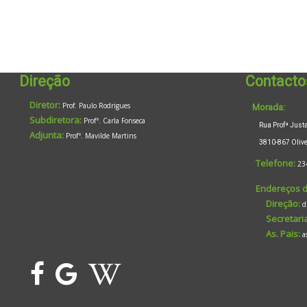
Direção
Contacto
Diretor:
Prof. Paulo Rodrigues
Morada:
Subdiretora:
Profª. Carla Fonseca
Rua Profª Justa 
Adjunta:
Profª. Mavilde Martins
3810-867 Oliveir
Telefone:
23
Endereços d
Direção:
d
Secretaria
As. Pais:
a