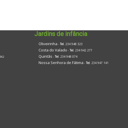
Jardins de infância
Oliveirinha
-
Tel
. 234 948 323
Costa do Valado
-
Tel
. 234 942 277
Quintãs
-
Tel
. 234 948 074
 062
Nossa Senhora de Fátima
-
Tel
. 234 947 141