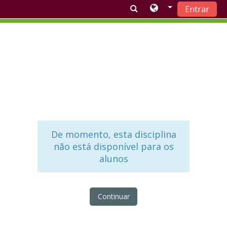
Entrar
Ir para o conteúdo principal
De momento, esta disciplina
não está disponível para os
alunos
Continuar