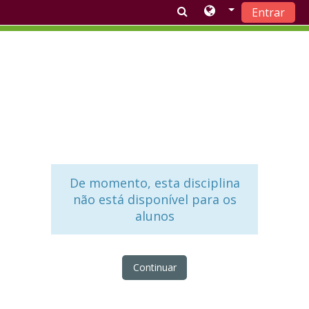
Entrar
Ir para o conteúdo principal
De momento, esta disciplina
não está disponível para os
alunos
Continuar