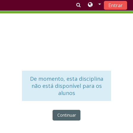
Entrar
Ir para o conteúdo principal
De momento, esta disciplina
não está disponível para os
alunos
Continuar